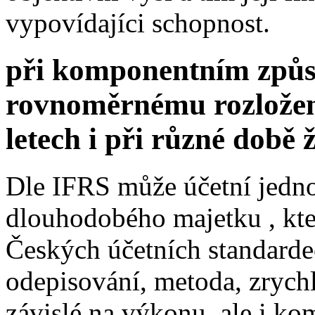
vypovídajíci schopnost.
při komponentním způs
rovnoměrnému rozložení
letech i při různé době 
Dle IFRS může účetní jedno
dlouhodobého majetku , kte
Českých účetních standarde
odepisování, metoda, zrych
závislé na výkonu, ale i ko