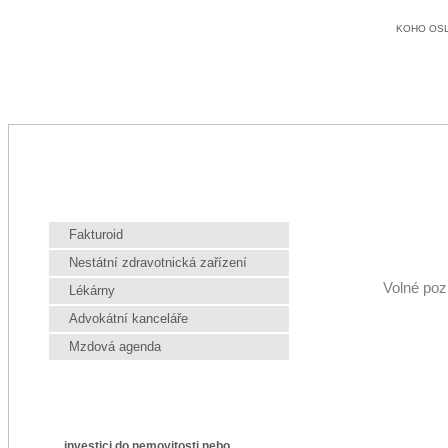
KOHO OS
Fakturoid
Nestátní zdravotnická zařízení
Volné poz
Lékárny
Advokátní kanceláře
Mzdová agenda
investici do nemovitosti nebo